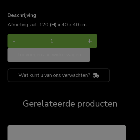
Beschrijving
Afmeting zuil: 120 (H) x 40 x 40 cm
Witte
-
+
zuil
Toevoegen aan winkelwagen
met
plant
aantal
Wat kunt u van ons verwachten?
Gerelateerde producten