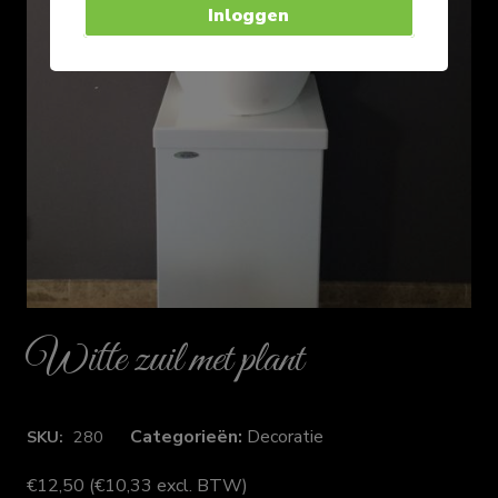
Inloggen
Witte zuil met plant
Categorieën:
Decoratie
SKU:
280
€
12,50
(
€
10,33
excl. BTW)