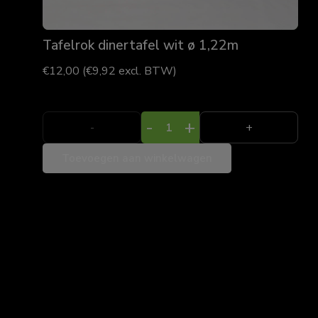
Tafelrok dinertafel wit ø 1,22m
€
12,00
(
€
9,92
excl. BTW)
Tafelrok
-
+
dinertafel
Toevoegen aan winkelwagen
wit
ø
1,22m
aantal