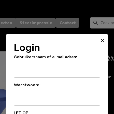
jecten
Sfeerimpressie
Contact
×
Login
Tafelrok terra
Gebruikersnaam of e-mailadres:
Categorieën:
SKU:
281
Wachtwoord:
€
4,00
(
€
3,31
excl. BTW)
Beschrijving
Voor terrastafel ø 86 cm
LET OP