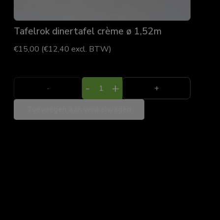
Tafelrok dinertafel crème ø 1,52m
€
15,00
(
€
12,40
excl. BTW)
Tafelrok
-
+
dinertafel
Toevoegen aan winkelwagen
crème
ø
1,52m
aantal