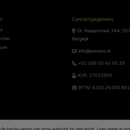
r
Contactgegevens
nt
Dr. Rauppstraat 34A, 55
ecten
Bergeijk
ssie
info@perenco.nl
+31 (0)6 53 41 05 29
KVK:
17022593
BTW:
8203.25.090.B0
r 💙
 de beste versie van onze website te zien krijgt. Lees meer in on