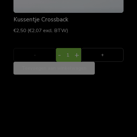
Kussentje Crossback
€
2,50
(
€
2,07
excl. BTW)
Kussentje
-
+
Crossback
Toevoegen aan winkelwagen
aantal