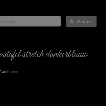
Inloggen
stafel stretch donkerblauw
Tafellinnen