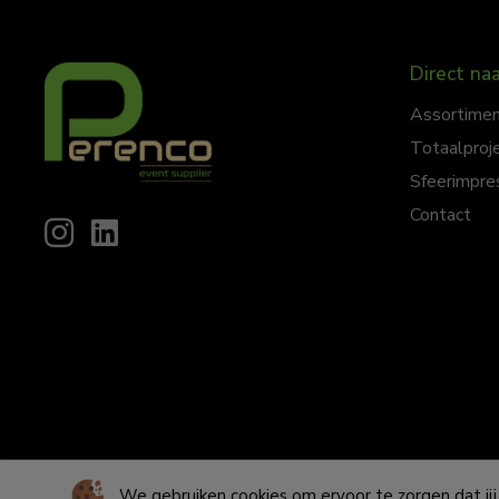
Direct naa
Assortime
Totaalproj
Sfeerimpre
Contact
© Copyright 2026 – Perenco Event Supplier |
Website door Yooke
We gebruiken cookies om ervoor te zorgen dat jij