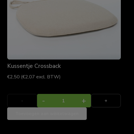
Kussentje Crossback
€
2,50
(
€
2,07
excl. BTW)
Kussentje
-
+
Crossback
Toevoegen aan winkelwagen
aantal