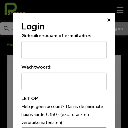
×
Login
Inloggen
Gebruikersnaam of e-mailadres:
Home
/
Tafellinnen
Wachtwoord:
LET OP
Heb je geen account? Dan is de minimale
huurwaarde €350,-
(excl. drank en
verbruiksmaterialen)
.