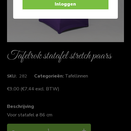
Inloggen
Tafelrok statafel stretch paars
Categorieën:
Tafellinnen
SKU:
282
€
9,00
(
€
7,44
excl. BTW)
Beschrijving
Voor statafel ø 86 cm
Tafelrok
-
+