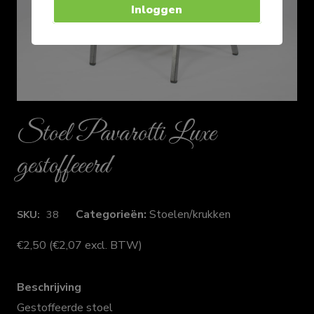
Inloggen
Stoel Pavarotti Luxe
gestoffeeerd
Categorieën:
Stoelen/krukken
SKU:
38
€
2,50
(
€
2,07
excl. BTW)
Beschrijving
Gestoffeerde stoel