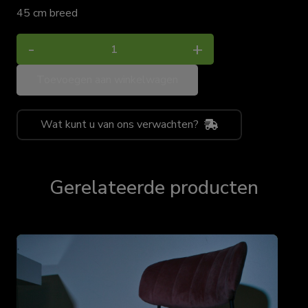
45 cm breed
Stoel
-
+
Pavarotti
Toevoegen aan winkelwagen
Luxe
gestoffeeerd
aantal
Wat kunt u van ons verwachten?
Gerelateerde producten