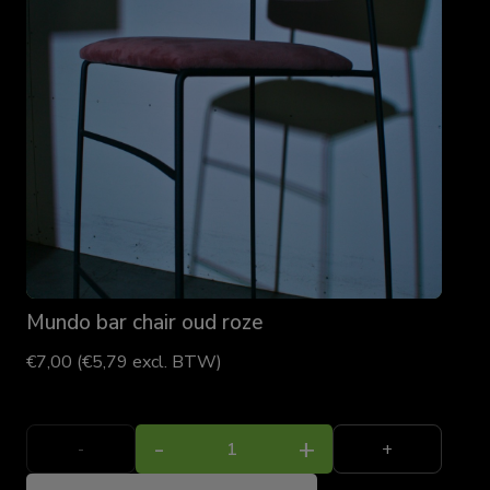
Mundo bar chair oud roze
€
7,00
(
€
5,79
excl. BTW)
Mundo
-
+
bar