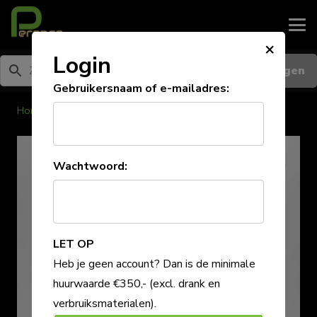
×
Login
Inloggen
Gebruikersnaam of e-mailadres:
Home
/
Stoelen/krukken
Wachtwoord:
LET OP
Heb je geen account? Dan is de minimale
huurwaarde €350,-
(excl. drank en
verbruiksmaterialen)
.