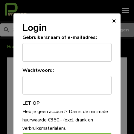
×
Login
Inloggen
Gebruikersnaam of e-mailadres:
Home
/
Diversen/garderobe
Wachtwoord:
LET OP
Heb je geen account? Dan is de minimale
huurwaarde €350,-
(excl. drank en
verbruiksmaterialen)
.