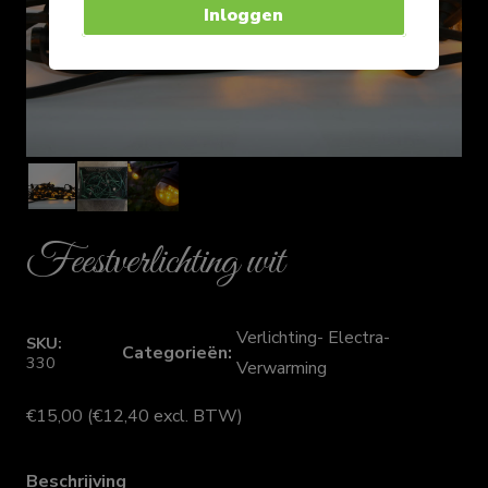
Inloggen
Feestverlichting wit
Verlichting- Electra-
SKU:
Categorieën:
330
Verwarming
€
15,00
(
€
12,40
excl. BTW)
Beschrijving