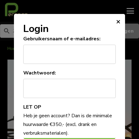
×
Login
Inloggen
Gebruikersnaam of e-mailadres:
Home
/
Verlichting- Electra-Verwarming
Wachtwoord:
LET OP
Heb je geen account? Dan is de minimale
huurwaarde €350,-
(excl. drank en
verbruiksmaterialen)
.