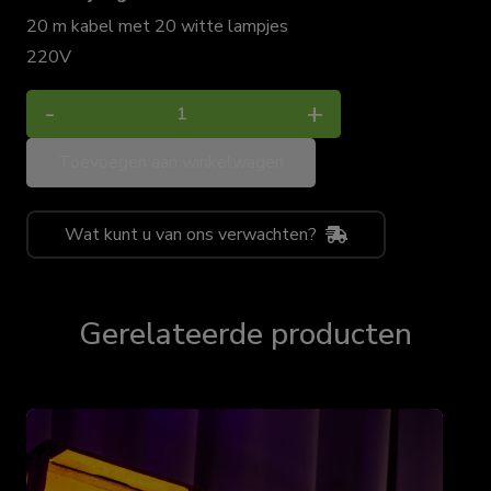
20 m kabel met 20 witte lampjes
220V
Feestverlichting
-
+
wit
Toevoegen aan winkelwagen
aantal
Wat kunt u van ons verwachten?
Gerelateerde producten