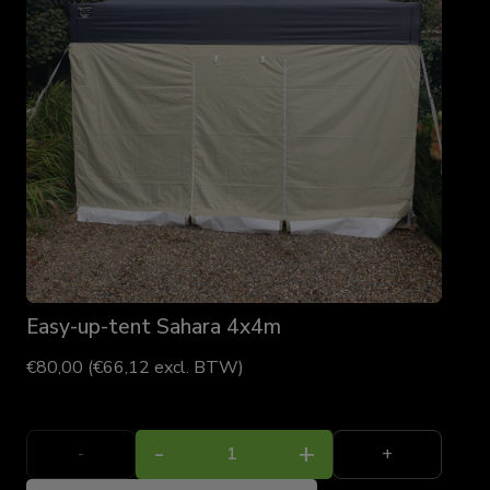
Easy-up-tent Sahara 4x4m
€
80,00
(
€
66,12
excl. BTW)
Easy-
-
+
up-